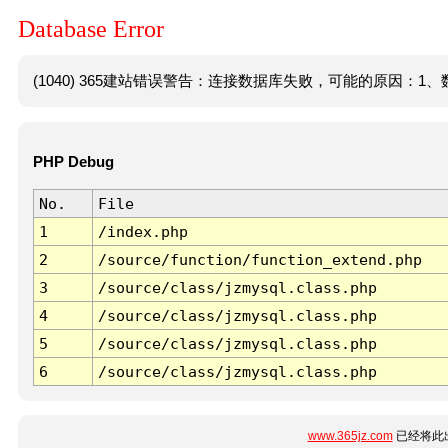
Database Error
(1040) 365建站错误警告：连接数据库失败，可能的原因：1、数
PHP Debug
No.
File
1
/index.php
2
/source/function/function_extend.php
3
/source/class/jzmysql.class.php
4
/source/class/jzmysql.class.php
5
/source/class/jzmysql.class.php
6
/source/class/jzmysql.class.php
www.365jz.com
已经将此