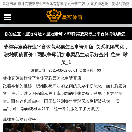
皇冠网址-菲律宾菠菜行业平台体育彩票怎么申请开店_关系抓续恶化，骁雄明确要
价！两队争库明加非卖品主动示好金州_往来_球员_1
你的位置：
皇冠网址
>
皇冠赌球
> 菲律宾菠菜行业平台体育彩票怎
菲律宾菠菜行业平台体育彩票怎么申请开店_关系抓续恶化，
么申请开店_关系抓续恶化，骁雄明确要价！两队争库明加非卖品主
骁雄明确要价！两队争库明加非卖品主动示好金州_往来_球
动示好金州_往来_球员_1
员_1
发布日期：2025-08-02 00:01 点击次数：93
菲律宾菠菜行业平台体育彩票怎么申请开店_
跟着本领的推移，骁雄队与库明加之间的关系不断恶化，面孔愈发弥
留。最近，球队明确暗示关于库明加的往来要价，激勉了各方的怜
惜。而在这也曾由中，国王队的别称年青球员埃利斯被视为“非卖
品”，却主动向骁雄示好了，这一举动激勉了多方测度。
菲律宾菠菜行业平台