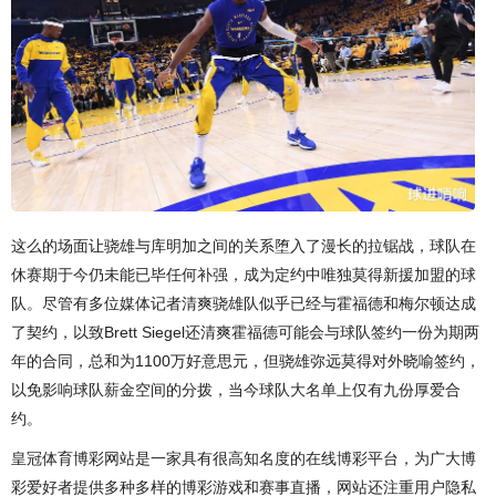
这么的场面让骁雄与库明加之间的关系堕入了漫长的拉锯战，球队在
休赛期于今仍未能已毕任何补强，成为定约中唯独莫得新援加盟的球
队。尽管有多位媒体记者清爽骁雄队似乎已经与霍福德和梅尔顿达成
了契约，以致Brett Siegel还清爽霍福德可能会与球队签约一份为期两
年的合同，总和为1100万好意思元，但骁雄弥远莫得对外晓喻签约，
以免影响球队薪金空间的分拨，当今球队大名单上仅有九份厚爱合
约。
皇冠体育博彩网站是一家具有很高知名度的在线博彩平台，为广大博
彩爱好者提供多种多样的博彩游戏和赛事直播，网站还注重用户隐私