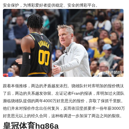
安全保护，为博彩爱好者提供稳定、安全的博彩平台。
跟着本领推移，两边的矛盾越发浓烈。骁雄队针对库明加的报价镌汰
了后，两边的关系越发弥留。左证记者Fran的报谈，库明加过火团队
濒临骁雄队提倡的两年4000万好意思元的报价，弃取了保抓千里默。
他们并未对报价作念出任何复兴，反而依旧坚抓要求一份年薪3000万
好意思元以上的经久合同，这种格调进一步加深了两边之间的裂痕。
皇冠体育hg86a