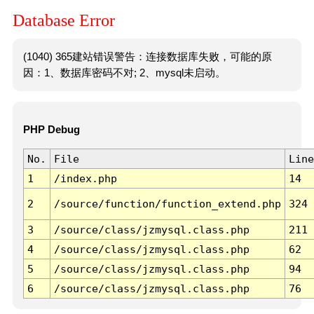
Database Error
(1040) 365建站错误警告：连接数据库失败，可能的原
因：1、数据库密码不对; 2、mysql未启动。
PHP Debug
No.
File
Line
1
/index.php
14
2
/source/function/function_extend.php
324
3
/source/class/jzmysql.class.php
211
4
/source/class/jzmysql.class.php
62
5
/source/class/jzmysql.class.php
94
6
/source/class/jzmysql.class.php
76