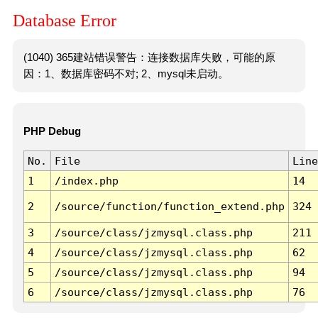
Database Error
(1040) 365建站错误警告：连接数据库失败，可能的原
因：1、数据库密码不对; 2、mysql未启动。
PHP Debug
No.
File
Line
1
/index.php
14
2
/source/function/function_extend.php
324
3
/source/class/jzmysql.class.php
211
4
/source/class/jzmysql.class.php
62
5
/source/class/jzmysql.class.php
94
6
/source/class/jzmysql.class.php
76