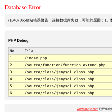
Database Error
(1040) 365建站错误警告：连接数据库失败，可能的原因：1、数
PHP Debug
No.
File
1
/index.php
2
/source/function/function_extend.php
3
/source/class/jzmysql.class.php
4
/source/class/jzmysql.class.php
5
/source/class/jzmysql.class.php
6
/source/class/jzmysql.class.php
www.365jz.com
已经将此