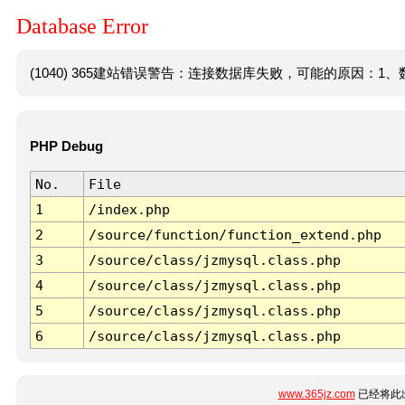
Database Error
(1040) 365建站错误警告：连接数据库失败，可能的原因：1、数
PHP Debug
No.
File
1
/index.php
2
/source/function/function_extend.php
3
/source/class/jzmysql.class.php
4
/source/class/jzmysql.class.php
5
/source/class/jzmysql.class.php
6
/source/class/jzmysql.class.php
www.365jz.com
已经将此