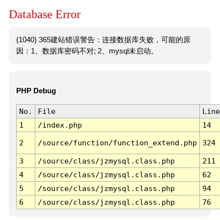
Database Error
(1040) 365建站错误警告：连接数据库失败，可能的原
因：1、数据库密码不对; 2、mysql未启动。
PHP Debug
No.
File
Line
1
/index.php
14
2
/source/function/function_extend.php
324
3
/source/class/jzmysql.class.php
211
4
/source/class/jzmysql.class.php
62
5
/source/class/jzmysql.class.php
94
6
/source/class/jzmysql.class.php
76