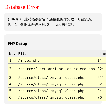
Database Error
(1040) 365建站错误警告：连接数据库失败，可能的原
因：1、数据库密码不对; 2、mysql未启动。
PHP Debug
No.
File
Line
1
/index.php
14
2
/source/function/function_extend.php
324
3
/source/class/jzmysql.class.php
211
4
/source/class/jzmysql.class.php
62
5
/source/class/jzmysql.class.php
94
6
/source/class/jzmysql.class.php
76