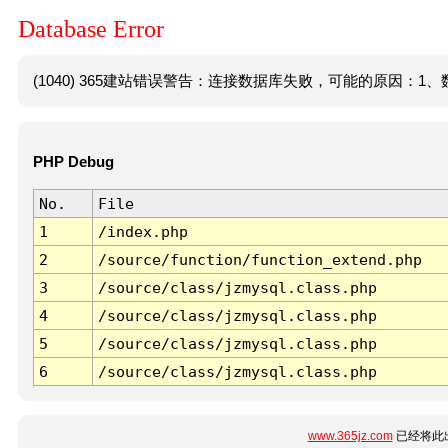
Database Error
(1040) 365建站错误警告：连接数据库失败，可能的原因：1、数
PHP Debug
No.
File
1
/index.php
2
/source/function/function_extend.php
3
/source/class/jzmysql.class.php
4
/source/class/jzmysql.class.php
5
/source/class/jzmysql.class.php
6
/source/class/jzmysql.class.php
www.365jz.com
已经将此