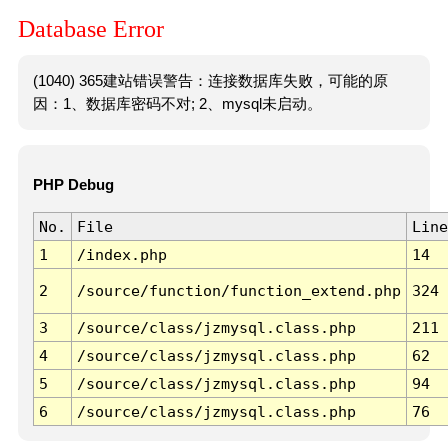
Database Error
(1040) 365建站错误警告：连接数据库失败，可能的原
因：1、数据库密码不对; 2、mysql未启动。
PHP Debug
No.
File
Line
1
/index.php
14
2
/source/function/function_extend.php
324
3
/source/class/jzmysql.class.php
211
4
/source/class/jzmysql.class.php
62
5
/source/class/jzmysql.class.php
94
6
/source/class/jzmysql.class.php
76