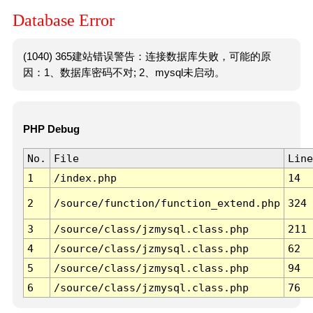
Database Error
(1040) 365建站错误警告：连接数据库失败，可能的原
因：1、数据库密码不对; 2、mysql未启动。
PHP Debug
No.
File
Line
1
/index.php
14
2
/source/function/function_extend.php
324
3
/source/class/jzmysql.class.php
211
4
/source/class/jzmysql.class.php
62
5
/source/class/jzmysql.class.php
94
6
/source/class/jzmysql.class.php
76