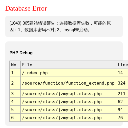
Database Error
(1040) 365建站错误警告：连接数据库失败，可能的原
因：1、数据库密码不对; 2、mysql未启动。
PHP Debug
No.
File
Line
1
/index.php
14
2
/source/function/function_extend.php
324
3
/source/class/jzmysql.class.php
211
4
/source/class/jzmysql.class.php
62
5
/source/class/jzmysql.class.php
94
6
/source/class/jzmysql.class.php
76