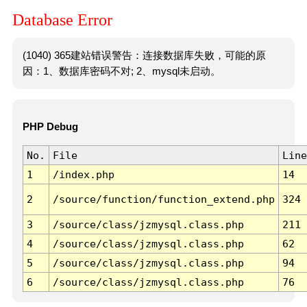
Database Error
(1040) 365建站错误警告：连接数据库失败，可能的原
因：1、数据库密码不对; 2、mysql未启动。
PHP Debug
No.
File
Line
1
/index.php
14
2
/source/function/function_extend.php
324
3
/source/class/jzmysql.class.php
211
4
/source/class/jzmysql.class.php
62
5
/source/class/jzmysql.class.php
94
6
/source/class/jzmysql.class.php
76