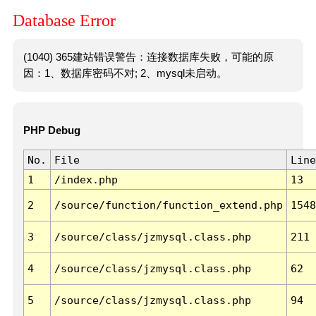
Database Error
(1040) 365建站错误警告：连接数据库失败，可能的原
因：1、数据库密码不对; 2、mysql未启动。
PHP Debug
No.
File
Line
1
/index.php
13
2
/source/function/function_extend.php
1548
3
/source/class/jzmysql.class.php
211
4
/source/class/jzmysql.class.php
62
5
/source/class/jzmysql.class.php
94