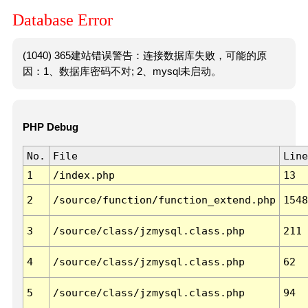
Database Error
(1040) 365建站错误警告：连接数据库失败，可能的原
因：1、数据库密码不对; 2、mysql未启动。
PHP Debug
No.
File
Line
1
/index.php
13
2
/source/function/function_extend.php
1548
3
/source/class/jzmysql.class.php
211
4
/source/class/jzmysql.class.php
62
5
/source/class/jzmysql.class.php
94